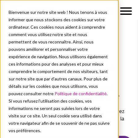
Bienvenue sur notre site web ! Nous tenons à vous
informer que nous stockons des cookies sur votre
ordinateur. Ces cookies nous aident à comprendre
comment vous utilisez notre site et nous
À propos de nous
Success stories
permettent de vous reconnaître. Ainsi, nous
pouvons améliorer et personnaliser votre
Curieux de savoir
expérience de navigation. Nous utilisons également
ces informations pour des analyses et pour mieux
comment d'
autres
comprendre le comportement de nos visiteurs, tant
établissements
sur notre site que par d'autres canaux. Pour plus de
éducatifs
utilisent
détails sur les cookies que nous utilisons, vous
pouvez consulter notre
Politique de confidentialité
.
Academic Software ?
Si vous refusez l'utilisation des cookies, vos
informations ne seront pas suivies lors de votre
Découvrez des témoignages inspirants et voyez
visite sur ce site. Un seul cookie sera utilisé dans
concrètement comment notre plateforme fait la
votre navigateur afin de se souvenir de ne pas suivre
différence dans la pratique.
vos préférences.