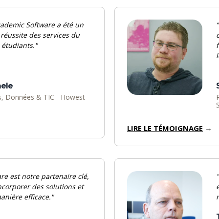
cademic Software a été un
“
 réussite des services d
u
étudiants."
l
ele
es, Données & TIC - Howest
LIRE LE TÉMOIGNAGE
→
e est notre partenaire clé,
"
ncorporer des solutions et
anière efficace."