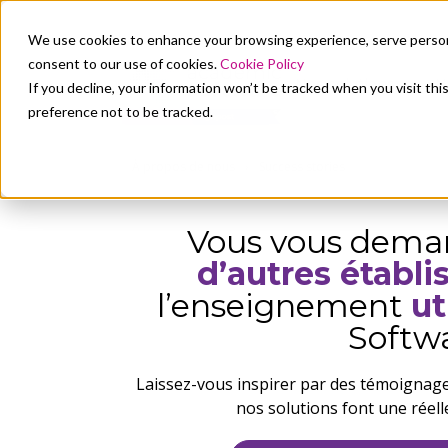
We use cookies to enhance your browsing experience, serve personali
consent to our use of cookies.
Cookie Policy
Nos solutions
N
If you decline, your information won’t be tracked when you visit th
preference not to be tracked.
À propos de nous
Success stories
Vous vous dem
d’autres établ
l’enseignement
ut
Softw
Laissez-vous inspirer par des témoigna
nos solutions font une réelle