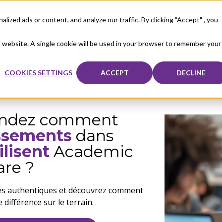
zed ads or content, and analyze our traffic. By clicking "Accept" , you
otre cible
À propos de nous
Sales
ACCÈS PL
is website. A single cookie will be used in your browser to remember your
COOKIES SETTINGS
ACCEPT
DECLINE
andez comment
issements
dans
ilisent
Academic
are ?
ges authentiques et découvrez comment
 différence sur le terrain.