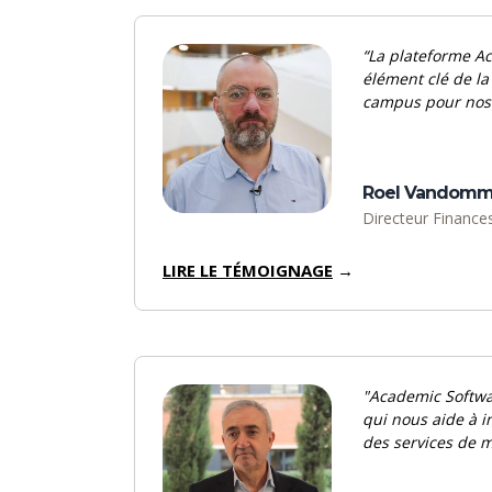
“La plateforme A
élément clé de la
campus pour nos 
Roel Vandomm
Directeur Financ
LIRE LE TÉMOIGNAGE
→
"Academic Softwar
qui nous aide à i
des services de m