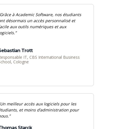
Grâce à Academic Software, nos étudiants
ont désormais un accès personnalisé et
facile aux outils numériques et aux
ogiciels.”
Sebastian Trott
Responsable IT, CBS International Business
School, Cologne
Un
meilleur
accès
aux
logiciels
pour les
étudiants
, et
moins
d’administration
pour
nous.”
Thomas Starck