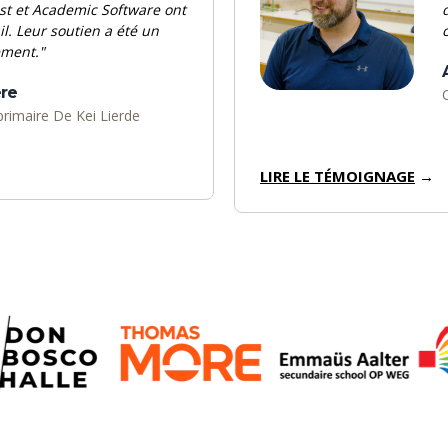
st et Academic Software ont
il. Leur soutien a été un
ment."
re
primaire
De Kei Lierde
LIRE LE TÉMOIGNAGE
→