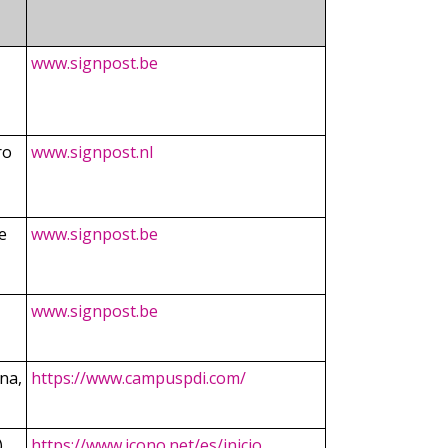
www.signpost.be
ro
www.signpost.nl
e
www.signpost.be
www.signpost.be
rna,
https://www.campuspdi.com/
)
https://www.icono.net/es/inicio