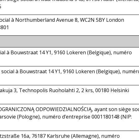
5
 social à Northumberland Avenue 8, WC2N 5BY London
28801
ial à Bouwstraat 14 Y1, 9160 Lokeren (Belgique), numéro
e social à Bouwstraat 14 Y1, 9160 Lokeren (Belgique), numér
iakuja 3, Technopolis Ruoholahti 2, 2 krs, 00180 Helsinki
9
GRANICZONĄ ODPOWIEDZIALNOŚCIĄ, ayant son siège soc
sovie (Pologne), numéro d’entreprise 0001180148 (NIP:
rtzstraße 16a, 76187 Karlsruhe (Allemagne), numéro