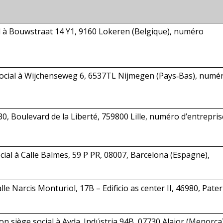
al à Bouwstraat 14 Y1, 9160 Lokeren (Belgique), numéro
social à Wijchenseweg 6, 6537TL Nijmegen (Pays‑Bas), numé
0, Boulevard de la Liberté, 759800 Lille, numéro d’entrepris
cial à Calle Balmes, 59 P PR, 08007, Barcelona (Espagne),
le Narcis Monturiol, 17B – Edificio as center II, 46980, Pate
on siège social à Avda. Indústria 94B, 07730 Alaior (Menorca