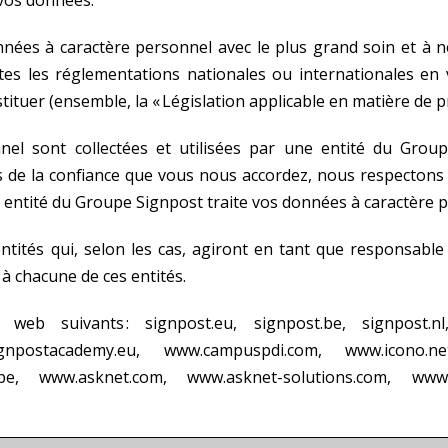
s à caractère personnel avec le plus grand soin et à ne le
utes les réglementations nationales ou internationales en
tituer (ensemble, la « Législation applicable en matière de p
l sont collectées et utilisées par une entité du Group
 de la confiance que vous nous accordez, nous respectons 
entité du Groupe Signpost traite vos données à caractère pe
tités qui, selon les cas, agiront en tant que responsable
 à chacune de ces entités.
web suivants : signpost.eu, signpost.be, signpost.nl,
gnpostacademy.eu, www.campuspdi.com, www.icono.net/e
.be, www.asknet.com, www.asknet-solutions.com, www.st