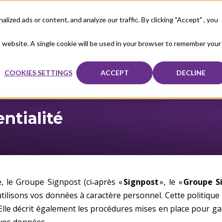
zed ads or content, and analyze our traffic. By clicking "Accept" , you
otre cible
À propos de nous
Sales
ACCÈS PL
is website. A single cookie will be used in your browser to remember your
COOKIES SETTINGS
ACCEPT
DECLINE
ntialité
é, le Groupe Signpost (ci‑après «
Signpost
», le «
Groupe
S
tilisons vos données à caractère personnel. Cette politiqu
le décrit également les procédures mises en place pour garan
 vos données.