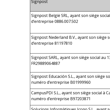
Signpost
Signpost België SRL, ayant son siège soci
d’entreprise 0886.007.502
Signpost Nederland B.V., ayant son siège 
d’entreprise 81197810
Signpost SARL, ayant son siège social au 13
FR29889064887
Signpost Educación S.L., ayant son siège so
numéro d’entreprise B01999960
CampusPDI S.L., ayant son siège social à Cal
numéro d’entreprise B97203871
Solucions Informàtiques Icono S.L., ayant s