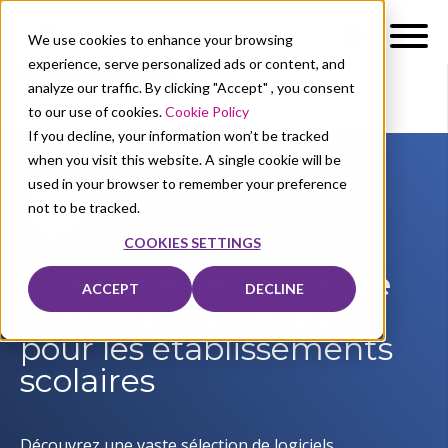
We use cookies to enhance your browsing
experience, serve personalized ads or content, and
analyze our traffic. By clicking "Accept" , you consent
to our use of cookies.
Cookie Policy
Nos solutions
Licences
If you decline, your information won’t be tracked
when you visit this website. A single cookie will be
used in your browser to remember your preference
not to be tracked.
COOKIES SETTINGS
Une large sélection de
ACCEPT
DECLINE
licences logicielles
pour les établissements
scolaires
Découvrez une vaste sélection de logiciels