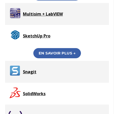
Multisim + LabVIEW
SketchUp Pro
EN SAVOIR PLUS →
Snagit
SolidWorks