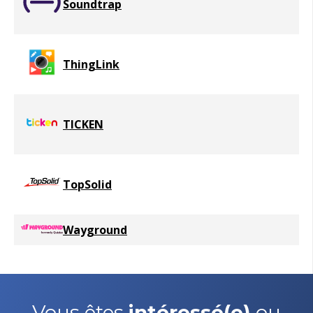
Soundtrap
ThingLink
TICKEN
TopSolid
Wayground
Vous êtes
intéressé(e)
ou