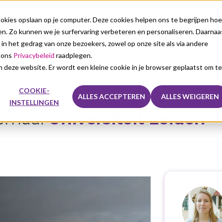
kies opslaan op je computer. Deze cookies helpen ons te begrijpen hoe
n. Zo kunnen we je surfervaring verbeteren en personaliseren. Daarnaa
nze oplossingen
Voor wie
Over ons
Sales
 in het gedrag van onze bezoekers, zowel op onze site als via andere
e ons
Privacybeleid
raadplegen.
aan deze website. Er wordt een kleine cookie in je browser geplaatst om te
COOKIE-
ALLES ACCEPTEREN
ALLES WEIGEREN
INSTELLINGEN
er
haal
Universiteit Leiden