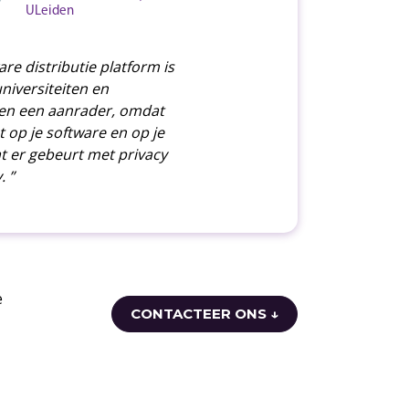
ULeiden
re distributie platform is
universiteiten en
en een aanrader, omdat
t op je software en op je
t er gebeurt met privacy
. ”
e
CONTACTEER ONS ↓