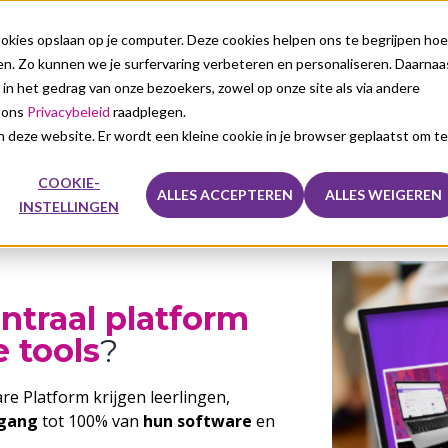
kies opslaan op je computer. Deze cookies helpen ons te begrijpen hoe
n. Zo kunnen we je surfervaring verbeteren en personaliseren. Daarnaa
nze oplossingen
Voor wie
Over ons
Sales
 in het gedrag van onze bezoekers, zowel op onze site als via andere
e ons
Privacybeleid
raadplegen.
aan deze website. Er wordt een kleine cookie in je browser geplaatst om te
m
COOKIE-
ALLES ACCEPTEREN
ALLES WEIGEREN
INSTELLINGEN
ntraal platform
e tools
?
re Platform krijgen leerlingen,
egang
tot 100% van
hun software
en