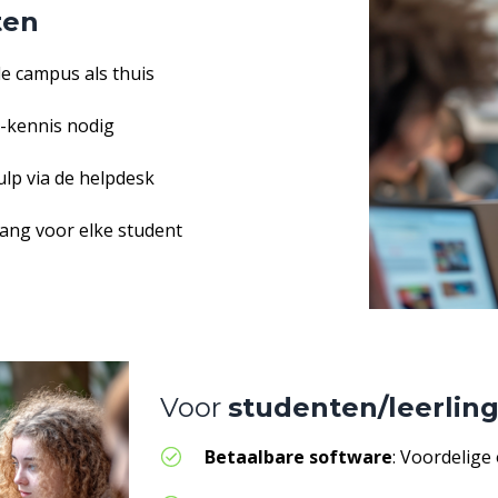
ten
de campus als thuis
T-kennis nodig
ulp via de helpdesk
egang voor elke student
Voor
studenten/leerlin
Betaalbare software
: Voordelige