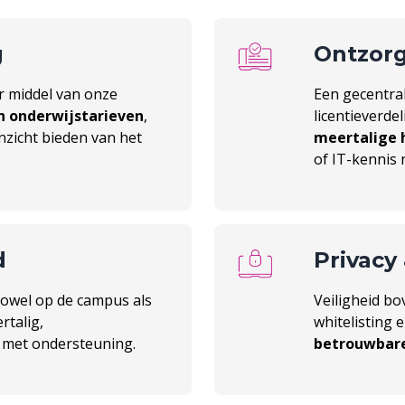
g
Ontzor
 middel van onze
Een gecentral
n onderwijstarieven
,
licentieverde
inzicht bieden van het
meertalige 
of IT-kennis 
d
Privacy
zowel op de campus als
Veiligheid bo
rtalig,
whitelisting 
m met ondersteuning.
betrouwbare