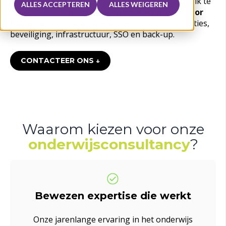
Academic Software helpt scholen optimaal gebruik te
ALLES ACCEPTEREN
ALLES WEIGEREN
maken van
Microsoft 365
,
Google Workspace for
Education
en
cloudoplossingen
, inclusief migraties,
beveiliging, infrastructuur, SSO en back-up.
CONTACTEER ONS ↓
Waaro
m kiezen voor onze
onderwijsconsultancy
?
Bewezen expertise die werkt
Onze jarenlange ervaring in het onderwijs