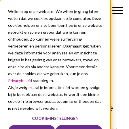
Welkom op onze website! We willen je graag laten
weten dat we cookies opslaan op je computer. Deze
cookies helpen ons te begrijpen hoe je onze website
gebruikt en zorgen ervoor dat we je kunnen
Onze oplossingen
Services
Consultancy
onthouden. Zo kunnen we je surfervaring
verbeteren en personaliseren. Daarnaast gebruiken
we deze informatie voor analyses en om inzicht te
krijgen in het gedrag van onze bezoekers, zowel op
onze site als via andere kanalen. Voor meer details
over de cookies die we gebruiken, kun je ons
Privacybeleid
raadplegen.
Op zoek naar
Als je weigert, zal je informatie niet worden gevolgd
bij je bezoek aan deze website. Er wordt een kleine
consultancy
voor
cookie in je browser geplaatst om te onthouden dat
Microsoft 365 of Google
je niet gevolgd wilt worden.
Workspace?
COOKIE-INSTELLINGEN