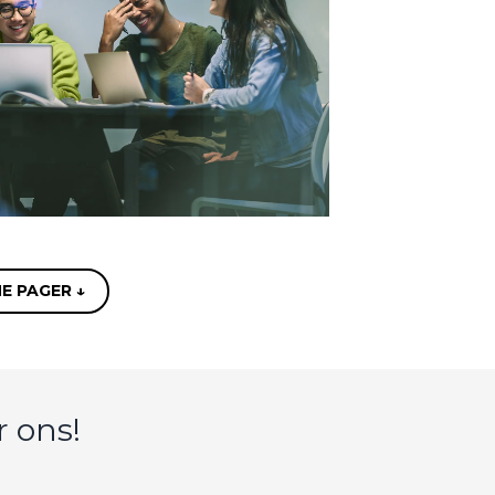
 PAGER ↓
r ons!