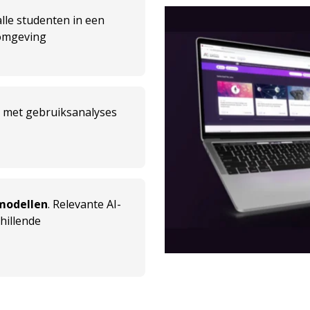
lle studenten in een
mgeving
g
met gebruiksanalyses
modellen
. Relevante AI-
hillende