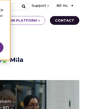
Support ↗
BE-NL
 je
st
LOGIN PLATFORM ↗
CONTACT