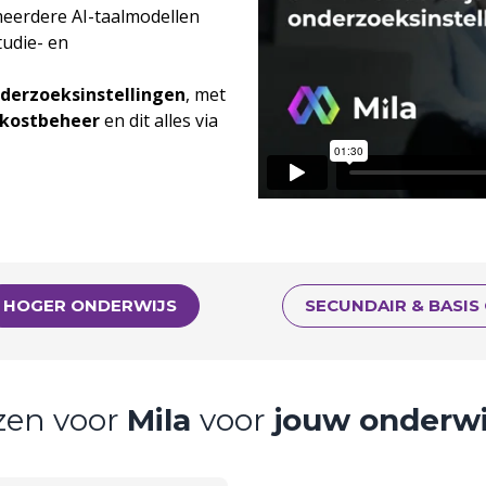
eerdere AI-taalmodellen
tudie- en
nderzoeksinstellingen
, met
kostbeheer
en dit alles via
HOGER ONDERWIJS
SECUNDAIR & BASIS
zen voor
Mila
voor
jouw onderwij