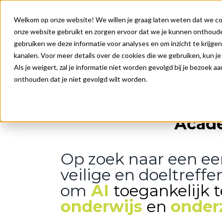
Welkom op onze website! We willen je graag laten weten dat we coo
onze website gebruikt en zorgen ervoor dat we je kunnen onthoude
O
gebruiken we deze informatie voor analyses en om inzicht te krijgen
kanalen. Voor meer details over de cookies die we gebruiken, kun j
Als je weigert, zal je informatie niet worden gevolgd bij je bezoek 
onthouden dat je niet gevolgd wilt worden.
Onze oplossingen
Services
Mila AI: My Intelligen
Acade
Op zoek naar een ee
veilige en doeltreff
om
AI
toegankelijk 
onderwijs
en
onder