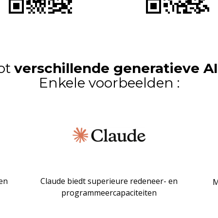
o
t
verschillende generatieve A
Enkele voorbeelden :
 en
Claude biedt superieure redeneer- en
M
programmeercapaciteiten