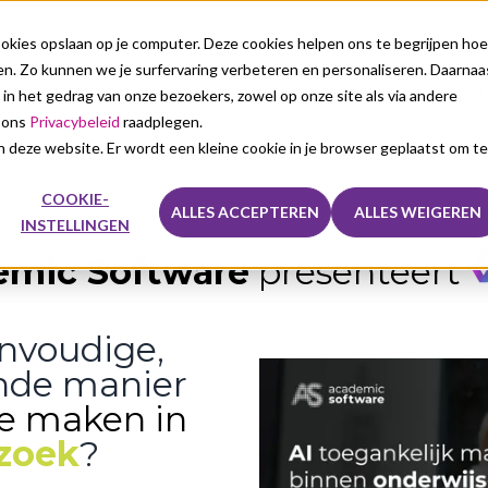
kies opslaan op je computer. Deze cookies helpen ons te begrijpen hoe
n. Zo kunnen we je surfervaring verbeteren en personaliseren. Daarnaa
nze oplossingen
Voor wie
Over ons
Sales
 in het gedrag van onze bezoekers, zowel op onze site als via andere
e ons
Privacybeleid
raadplegen.
aan deze website. Er wordt een kleine cookie in je browser geplaatst om te
t Learning Assistant
COOKIE-
ALLES ACCEPTEREN
ALLES WEIGEREN
INSTELLINGEN
mic Software
presenteert
nvoudige,
ende manier
te maken in
zoek
?