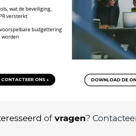
ols, wat de beveiliging,
PR versterkt
 voorspelbare budgettering
k worden
CONTACTEER ONS ↓
DOWNLOAD DE ONE
teresseerd
of
vragen
? Contactee