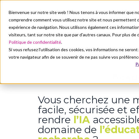
Bienvenue sur notre site web ! Nous tenons à vous informer que no
comprendre comment vous utilisez notre site et nous permettent de
Nos solutions
N
expérience de navigation. Nous utilisons également ces informati
visiteurs, tant sur notre site que par d'autres canaux. Pour plus de
Politique de confidentialité
.
Si vous refusez l'utilisation des cookies, vos informations ne seront p
Nos solutions
Services
Mila AI: My Intelligent Lea
votre navigateur afin de se souvenir de ne pas suivre vos préférenc
P
Acad
Vous cherchez une 
facile, sécurisée et 
rendre
l’IA
accessibl
domaine de
l’éduca