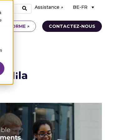
Assistance ↗
BE-FR
à
e
ATEFORME ↗
CONTACTEZ-NOUS
ns