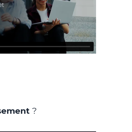
ssement
?