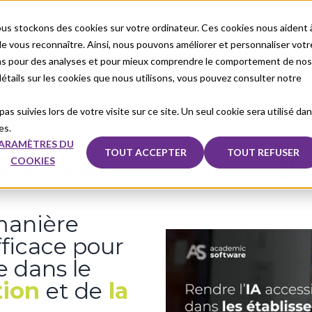
us stockons des cookies sur votre ordinateur. Ces cookies nous aident 
 vous reconnaître. Ainsi, nous pouvons améliorer et personnaliser votr
otre cible
À propos de nous
Sales
ACCÈS PL
ons pour des analyses et pour mieux comprendre le comportement de nos
 détails sur les cookies que nous utilisons, vous pouvez consulter notre
as suivies lors de votre visite sur ce site. Un seul cookie sera utilisé da
rning Assistant
es.
ARAMÈTRES DU
TOUT ACCEPTER
TOUT REFUSER
COOKIES
emic Software
présente
manière
efficace pour
e dans le
tion
et de
la