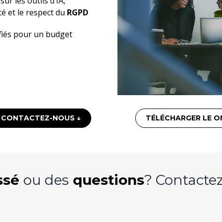
s
sur les outils d’IA,
té et le respect du
RGPD
ifiés pour un budget
CONTACTEZ-NOUS ↓
TÉLÉCHARGER LE O
ssé
ou des
questions
? Contactez