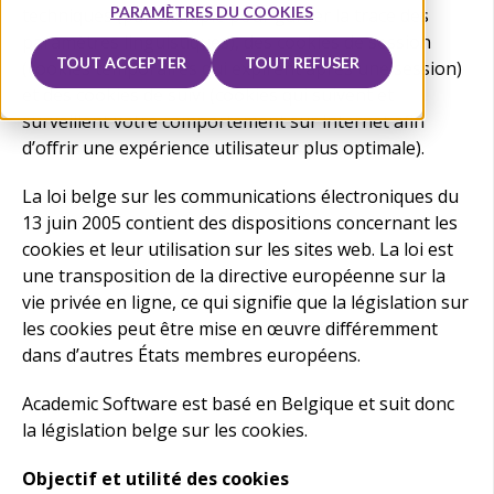
PARAMÈTRES DU COOKIES
techniques (par exemple pour garder la trace des
paramètres linguistiques), des cookies de session
TOUT ACCEPTER
TOUT REFUSER
(cookies temporaires qui expirent après une session)
et des cookies de suivi (cookies qui suivent et
surveillent votre comportement sur internet afin
d’offrir une expérience utilisateur plus optimale).
La loi belge sur les communications électroniques du
13 juin 2005 contient des dispositions concernant les
cookies et leur utilisation sur les sites web. La loi est
une transposition de la directive européenne sur la
vie privée en ligne, ce qui signifie que la législation sur
les cookies peut être mise en œuvre différemment
dans d’autres États membres européens.
Academic Software est basé en Belgique et suit donc
la législation belge sur les cookies.
Objectif et utilité des cookies