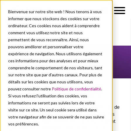
Bienvenue sur notre site web ! Nous tenons à vous
informer que nous stockons des cookies sur votre
ordinateur. Ces cookies nous aident à comprendre
comment vous utilisez notre site et nous
permettent de vous reconnaître. Ainsi, nous
pouvons améliorer et personnaliser votre
expérience de navigation. Nous utilisons également
ces informations pour des analyses et pour mieux
Cookies
comprendre le comportement de nos visiteurs, tant
sur notre site que par d'autres canaux. Pour plus de
détails sur les cookies que nous utilisons, vous
pouvez consulter notre
Politique de confidentialité
.
Que sont les cookies ?
Si vous refusez l'utilisation des cookies, vos
informations ne seront pas suivies lors de votre
Les cookies sont de petits fichiers de données ou de
visite sur ce site. Un seul cookie sera utilisé dans
texte qui sont placés sur votre ordinateur par des
votre navigateur afin de se souvenir de ne pas suivre
sites web et des applications. Ces cookies peuvent
vos préférences.
avoir différentes finalités : il existe des cookies