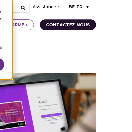
Assistance ↗
BE-FR
à
e
ATEFORME ↗
CONTACTEZ-NOUS
ns