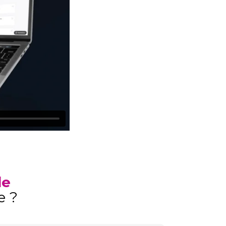
de
e
?