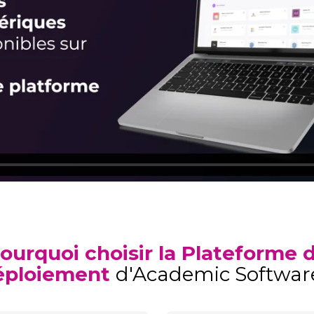
ourquoi choisir la Plateforme 
éploiement
d'Academic Softwar