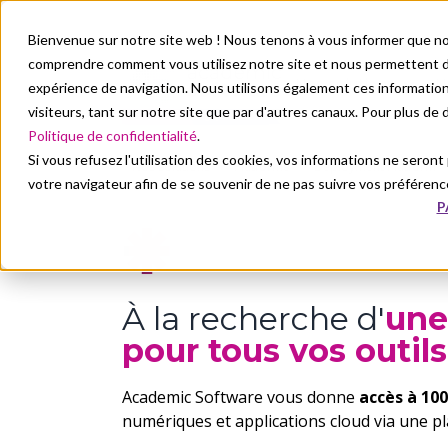
Bienvenue sur notre site web ! Nous tenons à vous informer que no
comprendre comment vous utilisez notre site et nous permettent de
Nos solutions
N
expérience de navigation. Nous utilisons également ces informati
visiteurs, tant sur notre site que par d'autres canaux. Pour plus de
Politique de confidentialité
.
Si vous refusez l'utilisation des cookies, vos informations ne seront p
Nos solutions
Platforme
Deployment Platform
votre navigateur afin de se souvenir de ne pas suivre vos préférenc
P
À la recherche d'
une
pour tous vos outi
Academic Software vous donne
accès à 100
numériques et applications cloud via une pl