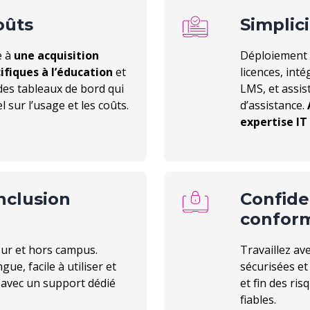
oûts
Simplici
e à
une acquisition
Déploiement c
ifiques à l’éducation
et
licences, int
des tableaux de bord qui
LMS, et assis
 sur l’usage et les coûts.
d’assistance.
expertise IT
inclusion
Confiden
conform
sur et hors campus.
Travaillez av
ue, facile à utiliser et
sécurisées et
, avec un support dédié
et fin des ris
fiables.