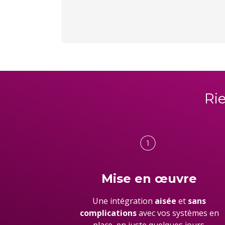
Ri
Mise en œuvre
Une
intégration
aisée
et
sans
complications
avec
vos
systèmes
en
place,
en
juste
quelques
jours
.