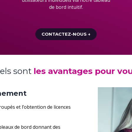
de bord intuitif.
CONTACTEZ-NOUS →
els sont
les avantages pour vo
gnement
roupé
s
et
l’obtention de
licences
ableaux de bord
donnant des