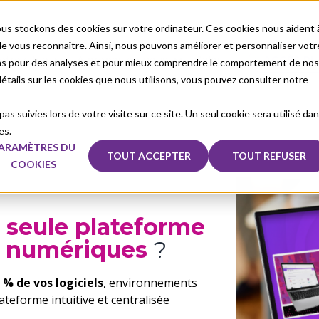
us stockons des cookies sur votre ordinateur. Ces cookies nous aident 
 vous reconnaître. Ainsi, nous pouvons améliorer et personnaliser votr
otre cible
À propos de nous
Sales
ACCÈS PL
ons pour des analyses et pour mieux comprendre le comportement de nos
 détails sur les cookies que nous utilisons, vous pouvez consulter notre
as suivies lors de votre visite sur ce site. Un seul cookie sera utilisé da
es.
ARAMÈTRES DU
TOUT ACCEPTER
TOUT REFUSER
COOKIES
 seule plateforme
ls numériques
?
 % de vos logiciels
, environnements
ateforme intuitive et centralisée