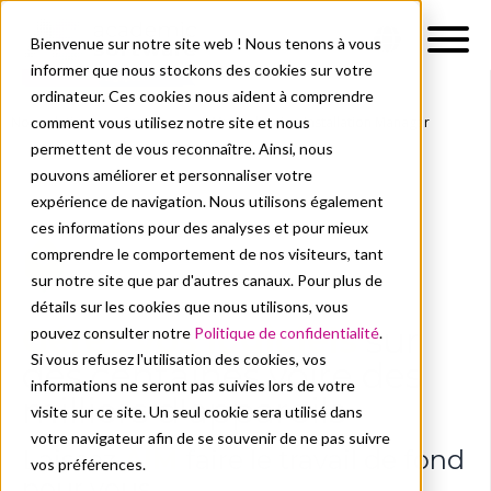
Bienvenue sur notre site web ! Nous tenons à vous
informer que nous stockons des cookies sur votre
ordinateur. Ces cookies nous aident à comprendre
comment vous utilisez notre site et nous
Nos solutions
Services
AIM: Application Installation Manager
permettent de vous reconnaître. Ainsi, nous
pouvons améliorer et personnaliser votre
expérience de navigation. Nous utilisons également
ces informations pour des analyses et pour mieux
comprendre le comportement de nos visiteurs, tant
sur notre site que par d'autres canaux. Pour plus de
détails sur les cookies que nous utilisons, vous
Gérez vos logiciels
sur
pouvez consulter notre
Politique de confidentialité
.
Si vous refusez l'utilisation des cookies, vos
des
centaines voire des
informations ne seront pas suivies lors de votre
milliers d'appareils
visite sur ce site. Un seul cookie sera utilisé dans
votre navigateur afin de se souvenir de ne pas suivre
Laissez
AIM
faire le travail de fond
vos préférences.
pour vous.