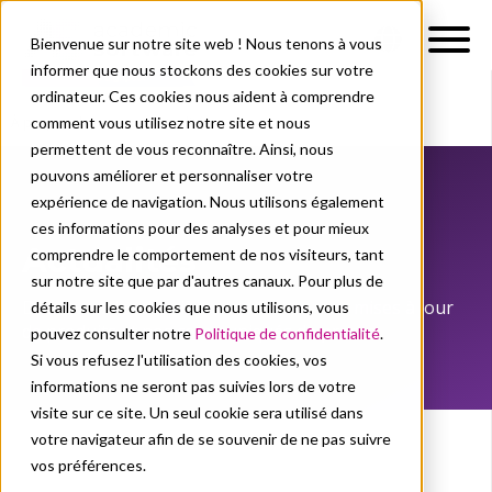
Bienvenue sur notre site web ! Nous tenons à vous
informer que nous stockons des cookies sur votre
ordinateur. Ces cookies nous aident à comprendre
comment vous utilisez notre site et nous
À propos de nous
Actualités
permettent de vous reconnaître. Ainsi, nous
pouvons améliorer et personnaliser votre
expérience de navigation. Nous utilisons également
À propos de nous
Actualités
ces informations pour des analyses et pour mieux
Actualités
comprendre le comportement de nos visiteurs, tant
sur notre site que par d'autres canaux. Pour plus de
Découvrez les dernières tendances, nos mises à jour
détails sur les cookies que nous utilisons, vous
de produits et nos communiqués de presse.
pouvez consulter notre
Politique de confidentialité
.
Si vous refusez l'utilisation des cookies, vos
informations ne seront pas suivies lors de votre
visite sur ce site. Un seul cookie sera utilisé dans
votre navigateur afin de se souvenir de ne pas suivre
vos préférences.