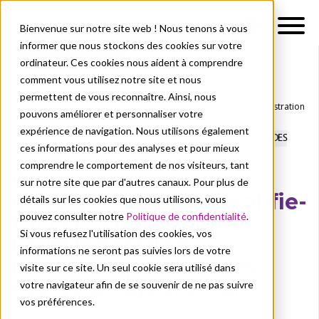
Bienvenue sur notre site web ! Nous tenons à vous
informer que nous stockons des cookies sur votre
ordinateur. Ces cookies nous aident à comprendre
comment vous utilisez notre site et nous
À propos de nous
Actualités
permettent de vous reconnaître. Ainsi, nous
Comment classroom.cloud simplifie-t-il l'enseignement et l'administration
pouvons améliorer et personnaliser votre
informatique dans les écoles d'aujourd'hui
expérience de navigation. Nous utilisons également
GESTION À DISTANCE
OUTILS NUMÉRIQUES
GESTION DES
ces informations pour des analyses et pour mieux
APPAREILS
comprendre le comportement de nos visiteurs, tant
Comment
sur notre site que par d'autres canaux. Pour plus de
classroom.cloud simplifie-
détails sur les cookies que nous utilisons, vous
pouvez consulter notre
Politique de confidentialité
.
t-il l'enseignement et
Si vous refusez l'utilisation des cookies, vos
l'administration
informations ne seront pas suivies lors de votre
informatique dans les
visite sur ce site. Un seul cookie sera utilisé dans
écoles d'aujourd'hui
votre navigateur afin de se souvenir de ne pas suivre
vos préférences.