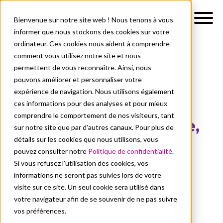
Bienvenue sur notre site web ! Nous tenons à vous
informer que nous stockons des cookies sur votre
ordinateur. Ces cookies nous aident à comprendre
comment vous utilisez notre site et nous
À propos de nous
Actualités
permettent de vous reconnaître. Ainsi, nous
Academic Software : Acquisition en Finlande, Nouveau PDG
pouvons améliorer et personnaliser votre
ÉQUIPE ACSW
ACQUISITION
expérience de navigation. Nous utilisons également
ces informations pour des analyses et pour mieux
Academic Software :
comprendre le comportement de nos visiteurs, tant
Acquisition en Finlande,
sur notre site que par d'autres canaux. Pour plus de
Nouveau PDG
détails sur les cookies que nous utilisons, vous
pouvez consulter notre
Politique de confidentialité
.
Si vous refusez l'utilisation des cookies, vos
Academic Software
informations ne seront pas suivies lors de votre
oct. 26, 2023
visite sur ce site. Un seul cookie sera utilisé dans
votre navigateur afin de se souvenir de ne pas suivre
vos préférences.