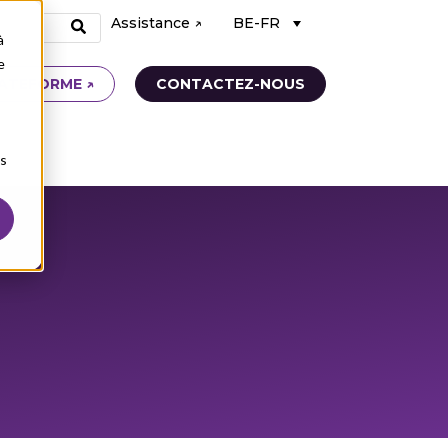
Assistance ↗
BE-FR
à
e
ATEFORME ↗
CONTACTEZ-NOUS
ns