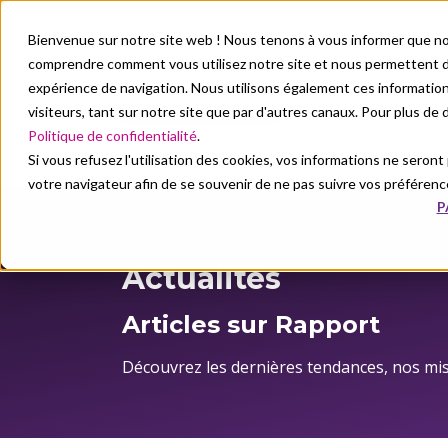
Bienvenue sur notre site web ! Nous tenons à vous informer que no
comprendre comment vous utilisez notre site et nous permettent de
Nos solutions
N
expérience de navigation. Nous utilisons également ces informati
visiteurs, tant sur notre site que par d'autres canaux. Pour plus de
Politique de confidentialité
.
Si vous refusez l'utilisation des cookies, vos informations ne seront p
À propos de nous
Actualités
votre navigateur afin de se souvenir de ne pas suivre vos préférenc
P
À propos de nous
Actualités
Actualités
Articles sur Rapport
Découvrez les dernières tendances, nos mi