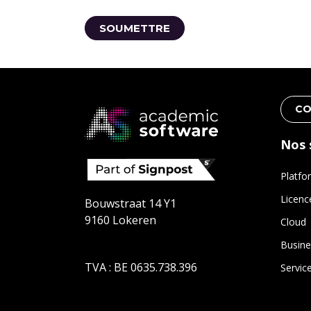
CO
Nos 
Platfo
Licenc
Bouwstraat 14 Y1
9160 Lokeren
Cloud
Busine
TVA : BE 0635.738.396
Servic