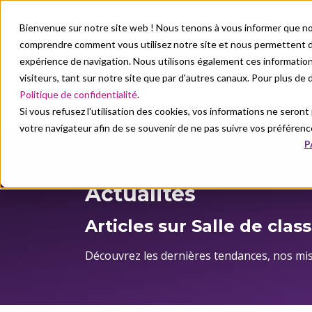
Bienvenue sur notre site web ! Nous tenons à vous informer que no
comprendre comment vous utilisez notre site et nous permettent de
Nos solutions
N
expérience de navigation. Nous utilisons également ces informati
visiteurs, tant sur notre site que par d'autres canaux. Pour plus de
Politique de confidentialité
.
Si vous refusez l'utilisation des cookies, vos informations ne seront p
À propos de nous
Actualités
votre navigateur afin de se souvenir de ne pas suivre vos préférenc
P
À propos de nous
Actualités
Actualités
Articles sur Salle de class
Découvrez les dernières tendances, nos mi