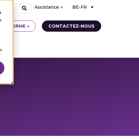
Assistance ↗
BE-FR
à
e
ATEFORME ↗
CONTACTEZ-NOUS
ns