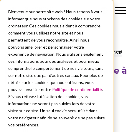
Bienvenue sur notre site web ! Nous tenons à vous
informer que nous stockons des cookies sur votre
ordinateur. Ces cookies nous aident à comprendre
comment vous utilisez notre site et nous
À propos de nous
Actualités
permettent de vous reconnaître. Ainsi, nous
Formation en face à face à l'ère numérique
pouvons améliorer et personnaliser votre
TRANSFRMATION
FORMATION EN FACE À FACE
UNIVERSITÉ
expérience de navigation. Nous utilisons également
CEU CARDENAL HERRERA
ces informations pour des analyses et pour mieux
Formation en face à face à
comprendre le comportement de nos visiteurs, tant
sur notre site que par d'autres canaux. Pour plus de
l'ère numérique
détails sur les cookies que nous utilisons, vous
pouvez consulter notre
Politique de confidentialité
.
Academic Software
Si vous refusez l'utilisation des cookies, vos
oct. 12, 2023
informations ne seront pas suivies lors de votre
visite sur ce site. Un seul cookie sera utilisé dans
votre navigateur afin de se souvenir de ne pas suivre
vos préférences.