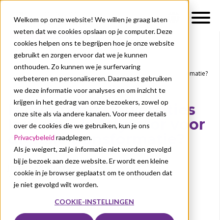
Welkom op onze website! We willen je graag laten
weten dat we cookies opslaan op je computer. Deze
cookies helpen ons te begrijpen hoe je onze website
gebruikt en zorgen ervoor dat we je kunnen
Over ons
Nieuws
onthouden. Zo kunnen we je surfervaring
Is European Universities Initiative katalysator voor digitale transformatie?
verbeteren en personaliseren. Daarnaast gebruiken
DIGITALE TRANSFORMATIE
TRANSFORMATIE
we deze informatie voor analyses en om inzicht te
krijgen in het gedrag van onze bezoekers, zowel op
Is European Universities
onze site als via andere kanalen. Voor meer details
Initiative katalysator voor
over de cookies die we gebruiken, kun je ons
digitale transformatie?
Privacybeleid
raadplegen.
Als je weigert, zal je informatie niet worden gevolgd
bij je bezoek aan deze website. Er wordt een kleine
Jonathan Viner
cookie in je browser geplaatst om te onthouden dat
19 mrt 2024
je niet gevolgd wilt worden.
COOKIE-INSTELLINGEN