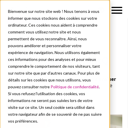
Bienvenue sur notre site web ! Nous tenons à vous
informer que nous stockons des cookies sur votre
ordinateur. Ces cookies nous aident à comprendre
comment vous utilisez notre site et nous
permettent de vous reconnaître. Ainsi, nous
pouvons améliorer et personnaliser votre
expérience de navigation. Nous utilisons également
Licence assessmentQ
ces informations pour des analyses et pour mieux
comprendre le comportement de nos visiteurs, tant
La plateforme en ligne assessmentQ permet
sur notre site que par d'autres canaux. Pour plus de
d’apprendre, de s’exercer, de tester et d’évaluer
détails sur les cookies que nous utilisons, vous
avec des outils innovants et un logiciel éducatif de
pouvez consulter notre
Politique de confidentialité
.
pointe.
Si vous refusez l'utilisation des cookies, vos
informations ne seront pas suivies lors de votre
CONTACTEZ-NOUS ↓
visite sur ce site. Un seul cookie sera utilisé dans
votre navigateur afin de se souvenir de ne pas suivre
vos préférences.