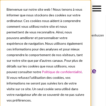
Bienvenue sur notre site web ! Nous tenons à vous
informer que nous stockons des cookies sur votre
ordinateur. Ces cookies nous aident à comprendre
comment vous utilisez notre site et nous
À propos de nous
Actualités
permettent de vous reconnaître. Ainsi, nous
Amener les soins numériques dans les écoles : rencontrez Lieke Veenhuizen
pouvons améliorer et personnaliser votre
SOUTIEN
ÉQUIPE ACSW
INTERVIEW
SOINS
expérience de navigation. Nous utilisons également
NUMÉRIQUES
ces informations pour des analyses et pour mieux
Amener les soins
comprendre le comportement de nos visiteurs, tant
sur notre site que par d'autres canaux. Pour plus de
numériques dans les
détails sur les cookies que nous utilisons, vous
écoles : rencontrez Lieke
pouvez consulter notre
Politique de confidentialité
.
Veenhuizen
Si vous refusez l'utilisation des cookies, vos
informations ne seront pas suivies lors de votre
visite sur ce site. Un seul cookie sera utilisé dans
Academic Software
votre navigateur afin de se souvenir de ne pas suivre
oct. 12, 2023
vos préférences.