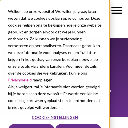
Welkom op onze website! We willen je graag laten
weten dat we cookies opslaan op je computer. Deze
cookies helpen ons te begrijpen hoe je onze website
gebruikt en zorgen ervoor dat we je kunnen
Over ons
Nieuws
onthouden. Zo kunnen we je surfervaring
verbeteren en personaliseren. Daarnaast gebruiken
Nieuws
we deze informatie voor analyses en om inzicht te
krijgen in het gedrag van onze bezoekers, zowel op
Posts over Hoger
onze site als via andere kanalen. Voor meer details
over de cookies die we gebruiken, kun je ons
onderwijs
Privacybeleid
raadplegen.
Als je weigert, zal je informatie niet worden gevolgd
Blijf op de hoogte van de allernieuwste trends en
bij je bezoek aan deze website. Er wordt een kleine
productinnovaties!
cookie in je browser geplaatst om te onthouden dat
je niet gevolgd wilt worden.
COOKIE-INSTELLINGEN