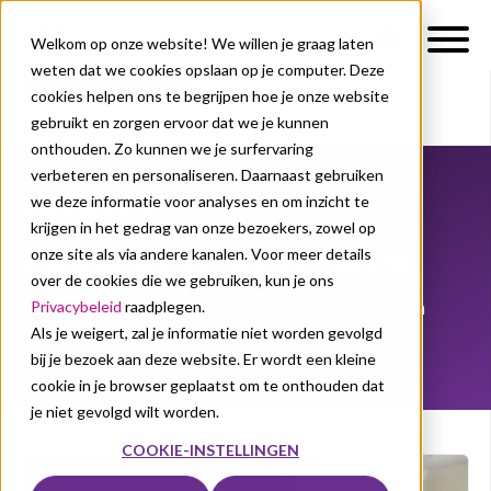
Welkom op onze website! We willen je graag laten
weten dat we cookies opslaan op je computer. Deze
cookies helpen ons te begrijpen hoe je onze website
gebruikt en zorgen ervoor dat we je kunnen
Over ons
Nieuws
onthouden. Zo kunnen we je surfervaring
verbeteren en personaliseren. Daarnaast gebruiken
Nieuws
we deze informatie voor analyses en om inzicht te
krijgen in het gedrag van onze bezoekers, zowel op
Posts over Overname
onze site als via andere kanalen. Voor meer details
over de cookies die we gebruiken, kun je ons
Blijf op de hoogte van de allernieuwste trends en
Privacybeleid
raadplegen.
productinnovaties!
Als je weigert, zal je informatie niet worden gevolgd
bij je bezoek aan deze website. Er wordt een kleine
cookie in je browser geplaatst om te onthouden dat
je niet gevolgd wilt worden.
COOKIE-INSTELLINGEN