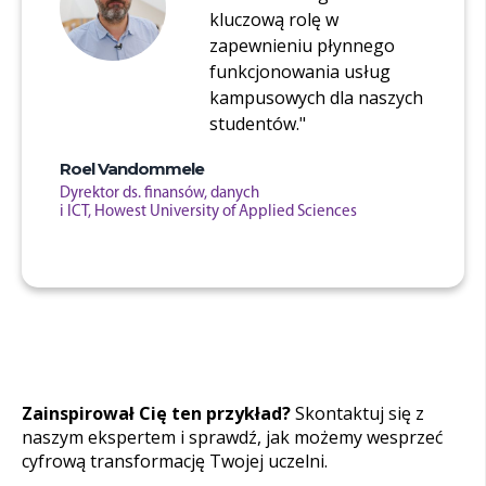
kluczową
rolę
w
zapewnieniu
płynnego
funkcjonowania
usług
kampusowych
dla
naszych
studentów
.
"
Roel Vandommele
Dyrektor ds. finansów, danych
i ICT, Howest University of Applied Sciences
Zainspirował
Cię
ten
przykład
?
Skontaktuj
się
z
naszym
ekspertem
i
sprawdź
, jak
możemy
wesprzeć
cyfrową
transformację
Twojej
uczelni
.