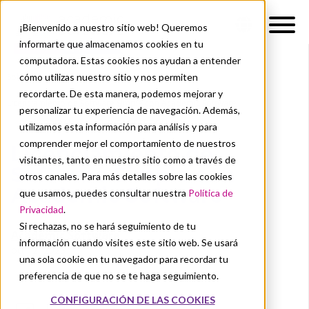
¡Bienvenido a nuestro sitio web! Queremos
informarte que almacenamos cookies en tu
computadora. Estas cookies nos ayudan a entender
cómo utilizas nuestro sitio y nos permiten
Sobre nosotros
Noticias
recordarte. De esta manera, podemos mejorar y
Licenciamiento de Software Simple con Academic Software
personalizar tu experiencia de navegación. Además,
PLATAFORMA
CLAVES DE PRODUCTO
utilizamos esta información para análisis y para
comprender mejor el comportamiento de nuestros
Licenciamiento de
visitantes, tanto en nuestro sitio como a través de
Software Simple con
otros canales. Para más detalles sobre las cookies
Academic Software
que usamos, puedes consultar nuestra
Política de
Privacidad
.
Si rechazas, no se hará seguimiento de tu
Academic Software
información cuando visites este sitio web. Se usará
oct 12, 2023
una sola cookie en tu navegador para recordar tu
preferencia de que no se te haga seguimiento.
CONFIGURACIÓN DE LAS COOKIES