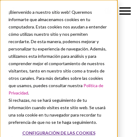
¡Bienvenido a nuestro sitio web! Queremos
informarte que almacenamos cookies en tu
computadora. Estas cookies nos ayudan a entender
cómo utilizas nuestro sitio y nos permiten
Sobre nosotros
Noticias
recordarte. De esta manera, podemos mejorar y
asknet se convierte en parte de Academic Software
personalizar tu experiencia de navegación. Además,
ACSW TEAM
ALIANZA
utilizamos esta información para análisis y para
comprender mejor el comportamiento de nuestros
asknet se convierte en
visitantes, tanto en nuestro sitio como a través de
parte de Academic
otros canales. Para más detalles sobre las cookies
Software
que usamos, puedes consultar nuestra
Política de
Privacidad
.
Si rechazas, no se hará seguimiento de tu
Kim Algoet
información cuando visites este sitio web. Se usará
sep 30, 2024
una sola cookie en tu navegador para recordar tu
preferencia de que no se te haga seguimiento.
CONFIGURACIÓN DE LAS COOKIES