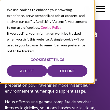
We use cookies to enhance your browsing
experience, serve personalized ads or content, and
analyze our traffic. By clicking "Accept" , you consent
to our use of cookies.
Cookie Policy
Votre partenaire pour
la
If you decline, your information won’t be tracked
when you visit this website. A single cookie will be
transformation
used in your browser to remember your preference
numérique
dans
not to be tracked.
l’éducatio
n
COOKIES SETTINGS
ACCEPT
DECLINE
Academic Software aide les établissements
d’enseignement secondaire et supérieur dans leur
préparation pour l’avenir en modernisant leur
environnement numérique d’apprentissage.
Nous offrons une gamme complète de services :
licences logicielles, solutions basées sur le cloud,